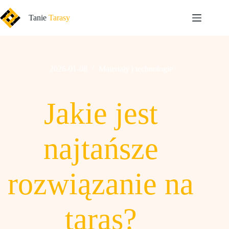
Przejdź
do
Tanie
Tarasy
treści
2026-01-08
Materiały i technologie
Jakie jest
najtańsze
rozwiązanie na
taras?