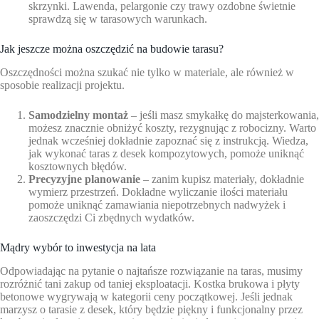
skrzynki. Lawenda, pelargonie czy trawy ozdobne świetnie
sprawdzą się w tarasowych warunkach.
Jak jeszcze można oszczędzić na budowie tarasu?
Oszczędności można szukać nie tylko w materiale, ale również w
sposobie realizacji projektu.
Samodzielny montaż
– jeśli masz smykałkę do majsterkowania,
możesz znacznie obniżyć koszty, rezygnując z robocizny. Warto
jednak wcześniej dokładnie zapoznać się z instrukcją. Wiedza,
jak wykonać taras z desek kompozytowych, pomoże uniknąć
kosztownych błędów.
Precyzyjne planowanie
– zanim kupisz materiały, dokładnie
wymierz przestrzeń. Dokładne wyliczanie ilości materiału
pomoże uniknąć zamawiania niepotrzebnych nadwyżek i
zaoszczędzi Ci zbędnych wydatków.
Mądry wybór to inwestycja na lata
Odpowiadając na pytanie o najtańsze rozwiązanie na taras, musimy
rozróżnić tani zakup od taniej eksploatacji. Kostka brukowa i płyty
betonowe wygrywają w kategorii ceny początkowej. Jeśli jednak
marzysz o tarasie z desek, który będzie piękny i funkcjonalny przez