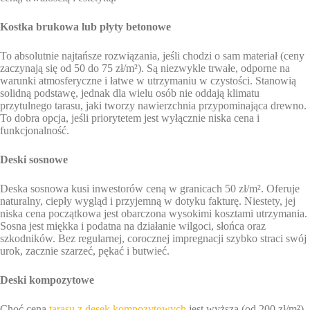
Kostka brukowa lub płyty betonowe
To absolutnie najtańsze rozwiązania, jeśli chodzi o sam materiał (ceny
zaczynają się od 50 do 75 zł/m²). Są niezwykle trwałe, odporne na
warunki atmosferyczne i łatwe w utrzymaniu w czystości. Stanowią
solidną podstawę, jednak dla wielu osób nie oddają klimatu
przytulnego tarasu, jaki tworzy nawierzchnia przypominająca drewno.
To dobra opcja, jeśli priorytetem jest wyłącznie niska cena i
funkcjonalność.
Deski sosnowe
Deska sosnowa kusi inwestorów ceną w granicach 50 zł/m². Oferuje
naturalny, ciepły wygląd i przyjemną w dotyku fakturę. Niestety, jej
niska cena początkowa jest obarczona wysokimi kosztami utrzymania.
Sosna jest miękka i podatna na działanie wilgoci, słońca oraz
szkodników. Bez regularnej, corocznej impregnacji szybko straci swój
urok, zacznie szarzeć, pękać i butwieć.
Deski kompozytowe
Choć cena
tarasu z desek kompozytowych
jest wyższa (od 200 zł/m²),