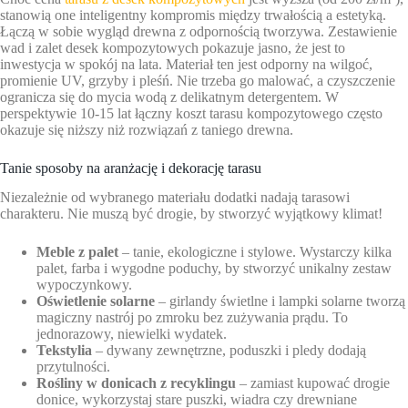
stanowią one inteligentny kompromis między trwałością a estetyką.
Łączą w sobie wygląd drewna z odpornością tworzywa. Zestawienie
wad i zalet desek kompozytowych pokazuje jasno, że jest to
inwestycja w spokój na lata. Materiał ten jest odporny na wilgoć,
promienie UV, grzyby i pleśń. Nie trzeba go malować, a czyszczenie
ogranicza się do mycia wodą z delikatnym detergentem. W
perspektywie 10-15 lat łączny koszt tarasu kompozytowego często
okazuje się niższy niż rozwiązań z taniego drewna.
Tanie sposoby na aranżację i dekorację tarasu
Niezależnie od wybranego materiału dodatki nadają tarasowi
charakteru. Nie muszą być drogie, by stworzyć wyjątkowy klimat!
Meble z palet
– tanie, ekologiczne i stylowe. Wystarczy kilka
palet, farba i wygodne poduchy, by stworzyć unikalny zestaw
wypoczynkowy.
Oświetlenie solarne
– girlandy świetlne i lampki solarne tworzą
magiczny nastrój po zmroku bez zużywania prądu. To
jednorazowy, niewielki wydatek.
Tekstylia
– dywany zewnętrzne, poduszki i pledy dodają
przytulności.
Rośliny w donicach z recyklingu
– zamiast kupować drogie
donice, wykorzystaj stare puszki, wiadra czy drewniane