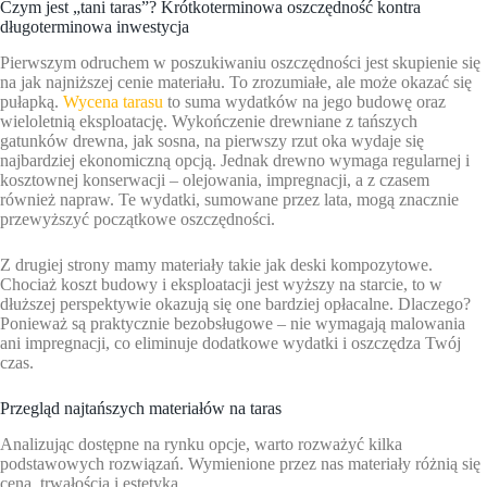
Czym jest „tani taras”? Krótkoterminowa oszczędność kontra
długoterminowa inwestycja
Pierwszym odruchem w poszukiwaniu oszczędności jest skupienie się
na jak najniższej cenie materiału. To zrozumiałe, ale może okazać się
pułapką.
Wycena tarasu
to suma wydatków na jego budowę oraz
wieloletnią eksploatację. Wykończenie drewniane z tańszych
gatunków drewna, jak sosna, na pierwszy rzut oka wydaje się
najbardziej ekonomiczną opcją. Jednak drewno wymaga regularnej i
kosztownej konserwacji – olejowania, impregnacji, a z czasem
również napraw. Te wydatki, sumowane przez lata, mogą znacznie
przewyższyć początkowe oszczędności.
Z drugiej strony mamy materiały takie jak deski kompozytowe.
Chociaż koszt budowy i eksploatacji jest wyższy na starcie, to w
dłuższej perspektywie okazują się one bardziej opłacalne. Dlaczego?
Ponieważ są praktycznie bezobsługowe – nie wymagają malowania
ani impregnacji, co eliminuje dodatkowe wydatki i oszczędza Twój
czas.
Przegląd najtańszych materiałów na taras
Analizując dostępne na rynku opcje, warto rozważyć kilka
podstawowych rozwiązań. Wymienione przez nas materiały różnią się
ceną, trwałością i estetyką.